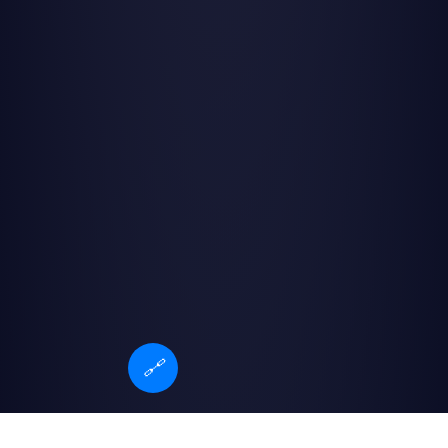
🔗
泰森vs威廉姆斯
富力球队队员
nba冠军球队排行榜